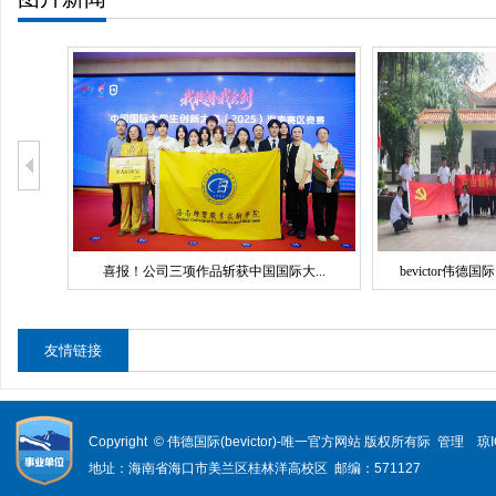
喜报！公司三项作品斩获中国国际大...
bevictor伟德国际员工党支部开展党建
友情链接
Copyright © 伟德国际(bevictor)-唯一官方网站 版权所有际
管理
琼I
地址：海南省海口市美兰区桂林洋高校区 邮编：571127